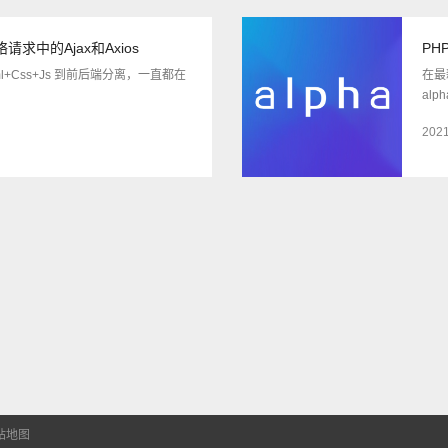
 网络请求中的Ajax和Axios
PH
tml+Css+Js 到前后端分离，一直都在
在最
al
2021
站地图